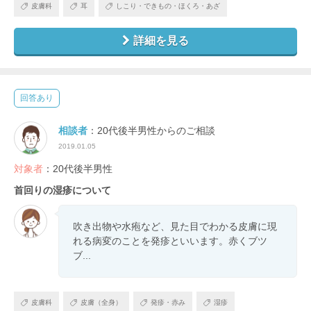
皮膚科
耳
しこり・できもの・ほくろ・あざ
詳細を見る
回答あり
相談者
：20代後半男性からのご相談
2019.01.05
対象者
：20代後半男性
首回りの湿疹について
吹き出物や水疱など、見た目でわかる皮膚に現
れる病変のことを発疹といいます。赤くブツ
ブ...
皮膚科
皮膚（全身）
発疹・赤み
湿疹