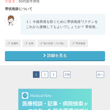
対象者
：50代前半男性
帯状疱疹について
１）今後再発を防ぐために帯状疱疹ワクチンを
これから接種してもよいでしょうか？ 帯状疱...
皮膚科
全身
肌の症状（その他）
帯状疱疹
詳細を見る
1
2
3
…
158
次へ