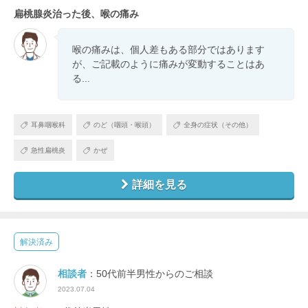
扁桃腺炎治った後、喉の痛み
喉の痛みは、個人差もある部分ではあります
が、ご記載のように痛みが変動することはあ
る...
耳鼻咽喉科
のど（咽頭・喉頭）
全身の症状（その他）
急性扁桃炎
かぜ
詳細を見る
解決済み
相談者
：50代前半男性からのご相談
2023.07.04