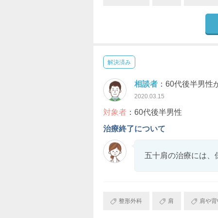
解決済み
相談者
：60代後半男性
2020.03.15
対象者
：60代後半男性
治療終了について
五十肩の治療には、
整形外科
肩
肩や背