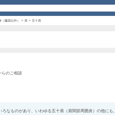
身（臓器以外）
肩
五十肩
からのご相談
いろなものがあり、いわゆる五十肩（肩関節周囲炎）の他にも、腱