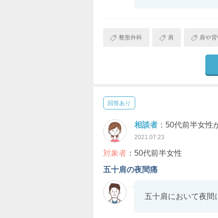
整形外科
肩
肩や背
回答あり
相談者
：50代前半女性
2021.07.23
対象者
：50代前半女性
五十肩の夜間痛
五十肩において夜間