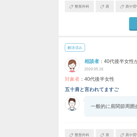
整形外科
肩
肩や背
解決済み
相談者
：40代後半女性
2020.05.16
対象者
：40代後半女性
五十肩と言われてますご
一般的に肩関節周囲
整形外科
肩
肩や背