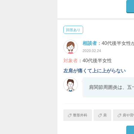
回答あり
相談者
：40代後半女性
2020.02.24
対象者
：40代後半女性
左肩が痛くて上に上がらない
肩関節周囲炎は、五
整形外科
肩
肩や背