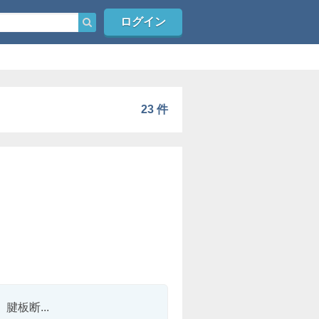
ログイン
23 件
板断...