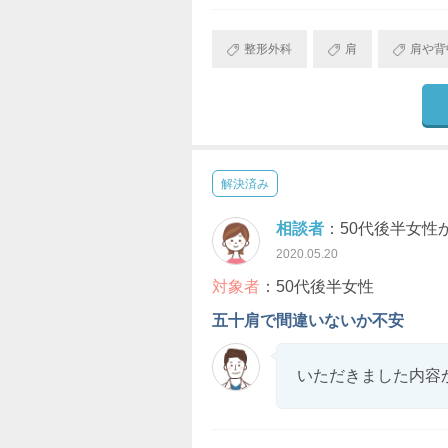
整形外科
肩
肩や背
解決済み
相談者
：50代後半女性
2020.05.20
対象者
：50代後半女性
五十肩で間違いないか不安
いただきました内容