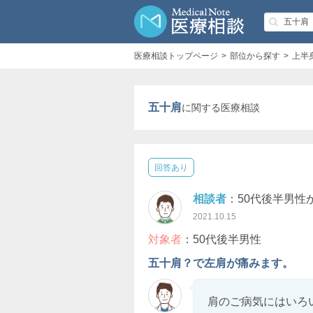
医療相談トップページ
部位から探す
上半
五十肩
に関する医療相談
回答あり
相談者
：50代後半男性
2021.10.15
対象者
：50代後半男性
五十肩？で左肩が痛みます。
肩のご病気にはいろ