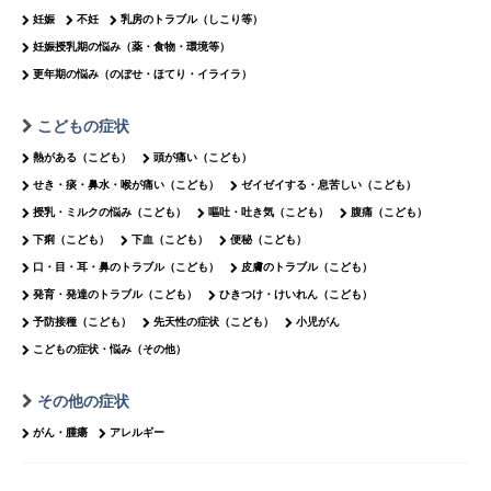
妊娠
不妊
乳房のトラブル（しこり等）
妊娠授乳期の悩み（薬・食物・環境等）
更年期の悩み（のぼせ・ほてり・イライラ）
こどもの症状
熱がある（こども）
頭が痛い（こども）
せき・痰・鼻水・喉が痛い（こども）
ゼイゼイする・息苦しい（こども）
授乳・ミルクの悩み（こども）
嘔吐・吐き気（こども）
腹痛（こども）
下痢（こども）
下血（こども）
便秘（こども）
口・目・耳・鼻のトラブル（こども）
皮膚のトラブル（こども）
発育・発達のトラブル（こども）
ひきつけ・けいれん（こども）
予防接種（こども）
先天性の症状（こども）
小児がん
こどもの症状・悩み（その他）
その他の症状
がん・腫瘍
アレルギー