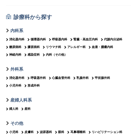
診療科から探す
内科系
消化器内科
循環器内科
呼吸器内科
腎臓・高血圧内科
代謝内分泌科
糖尿病科
膠原病科
リウマチ科
アレルギー科
血液・腫瘍内科
神経内科
感染症科
内科（その他）
外科系
消化器外科
呼吸器外科
心臓血管外科
乳腺外科
甲状腺外科
小児外科
形成外科
産婦人科系
婦人科
産科
その他
小児科
皮膚科
泌尿器科
眼科
耳鼻咽喉科
リハビリテーション科