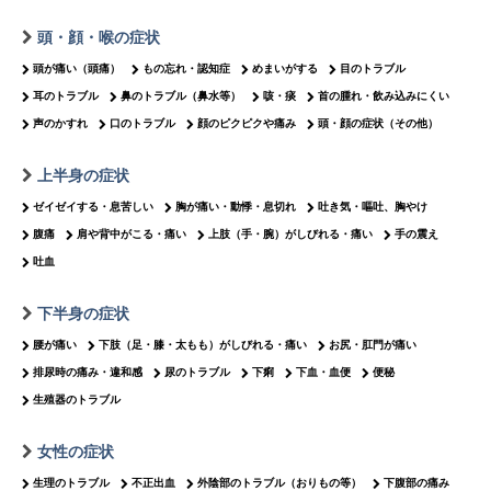
頭・顔・喉の症状
頭が痛い（頭痛）
もの忘れ・認知症
めまいがする
目のトラブル
耳のトラブル
鼻のトラブル（鼻水等）
咳・痰
首の腫れ・飲み込みにくい
声のかすれ
口のトラブル
顔のピクピクや痛み
頭・顔の症状（その他）
上半身の症状
ゼイゼイする・息苦しい
胸が痛い・動悸・息切れ
吐き気・嘔吐、胸やけ
腹痛
肩や背中がこる・痛い
上肢（手・腕）がしびれる・痛い
手の震え
吐血
下半身の症状
腰が痛い
下肢（足・膝・太もも）がしびれる・痛い
お尻・肛門が痛い
排尿時の痛み・違和感
尿のトラブル
下痢
下血・血便
便秘
生殖器のトラブル
女性の症状
生理のトラブル
不正出血
外陰部のトラブル（おりもの等）
下腹部の痛み