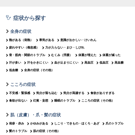
症状から探す
全身の症状
熱がある（発熱）
寒気がある
意識がおかしい・けいれん
疲れやすい（倦怠感）
力が入らない・まひ・しびれ
骨・筋肉・関節のトラブル
むくみ（浮腫）
体重が増えた
体重が減った
汗が多い
汗をかきにくい
血が止まりにくい
高血圧
低血圧
高血糖
低血糖
全身の症状（その他）
こころの症状
不安感・緊張感
気分が落ち込む
気分が高揚する
食欲がありすぎる
食欲が出ない
幻覚・妄想
睡眠のトラブル
こころの症状（その他）
肌（皮膚）・爪・髪の症状
発疹・赤み
かゆみがある
しこり・できもの・ほくろ・あざ
爪のトラブル
髪のトラブル
肌の症状（その他）