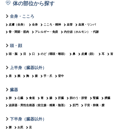
体の部位から探す
全身・こころ
皮膚（全身）
全身
こころ・精神
血管
血液・リンパ
骨・関節・筋肉
アレルギー・免疫
内分泌（ホルモン）・代謝
頭・顔
頭・脳
目
口
のど（咽頭・喉頭）
鼻
皮膚（顔）
耳
首
上半身（臓器以外）
肩
腕
胸
腹
手・爪
背中
臓器
肺
心臓
食道
胃
腸
肝臓
胆のう・胆管
腎臓
膵臓
泌尿器・男性生殖器（前立腺・精巣・陰茎）
肛門
子宮・卵巣・膣
下半身（臓器以外）
腰
お尻
足