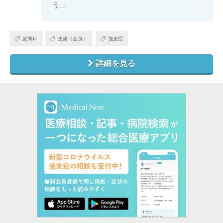
う...
皮膚科
皮膚（全身）
強皮症
詳細を見る