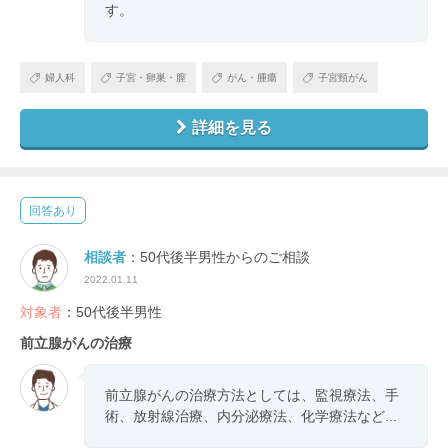
す。
婦人科
子宮・卵巣・膣
がん・腫瘍
子宮頸がん
詳細を見る
回答あり
相談者
：50代後半男性からのご相談
2022.01.11
対象者
：50代後半男性
前立腺がんの治療
前立腺がんの治療方法としては、監視療法、手
術、放射線治療、内分泌療法、化学療法など...