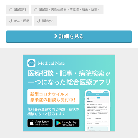
泌尿器科
泌尿器・男性生殖器（前立腺・精巣・陰茎）
がん・腫瘍
膀胱がん
詳細を見る