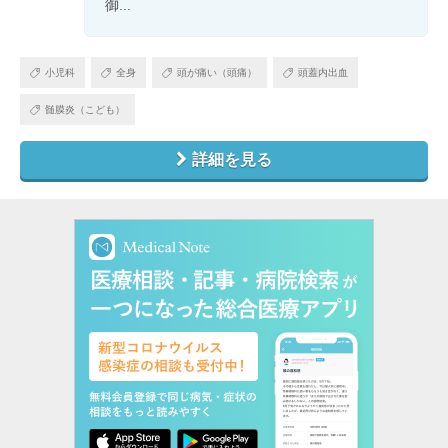
御...
小児科
全身
頭が痛い（頭痛）
頭蓋内出血
髄膜炎（こども）
詳細を見る