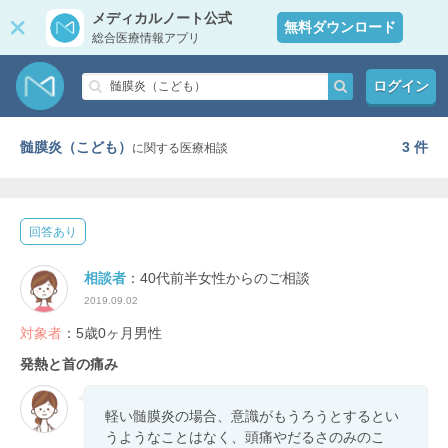
メディカルノート公式
無料ダウンロード
総合医療情報アプリ
ログイン
髄膜炎（こども）
3 件
に関する医療相談
回答あり
相談者
：40代前半女性からのご相談
2019.09.02
対象者
：5歳0ヶ月男性
発熱と首の痛み
軽い髄膜炎の場合、意識がもうろうとするとい
うようなことはなく、頭痛やだるさのみのこ