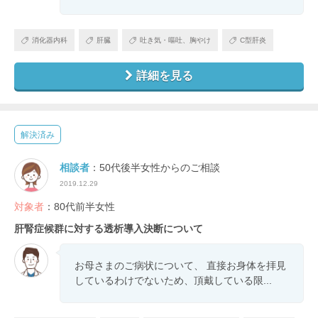
消化器内科
肝臓
吐き気・嘔吐、胸やけ
C型肝炎
詳細を見る
解決済み
相談者
：50代後半女性からのご相談
2019.12.29
対象者
：80代前半女性
肝腎症候群に対する透析導入決断について
お母さまのご病状について、 直接お身体を拝見
しているわけでないため、頂戴している限...