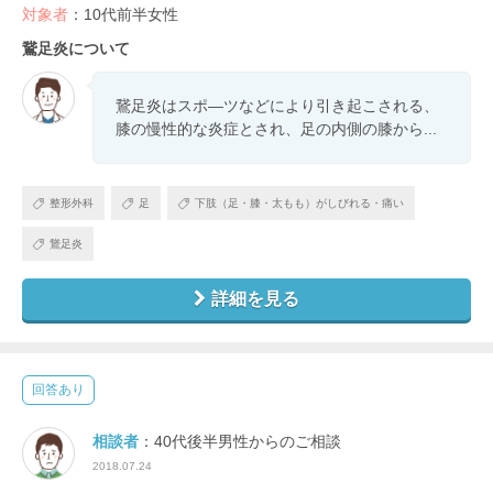
対象者
：10代前半女性
鵞足炎について
鵞足炎はスポ―ツなどにより引き起こされる、
膝の慢性的な炎症とされ、足の内側の膝から...
整形外科
足
下肢（足・膝・太もも）がしびれる・痛い
鵞足炎
詳細を見る
回答あり
相談者
：40代後半男性からのご相談
2018.07.24