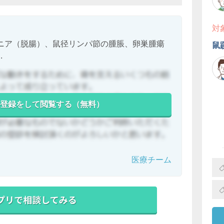
対
ニア（脱腸）、鼠径リンパ節の腫脹、卵巣腫瘍
鼠
.
登録をして閲覧する（無料）
医療チーム