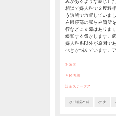
みがあるような感じ）
相談で婦人科で２度程
う診断で放置していま
右鼠蹊部の膨らみ箇所
行などに支障はありま
緩和する気がします。
婦人科系以外が原因で
べきか悩んでいます。
対象者
月経周期
診断ステータス
消化器外科
腹