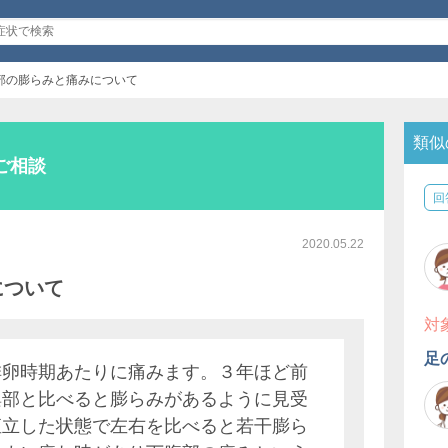
部の膨らみと痛みについて
類似
ご相談
回
2020.05.22
について
対
足
排卵時期あたりに痛みます。３年ほど前
蹊部と比べると膨らみがあるように見受
直立した状態で左右を比べると若干膨ら