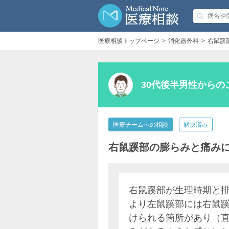
医療相談トップページ
消化器外科
右鼠蹊
30代後半男性からの
医療チームへの相談
解決済み
右鼠蹊部の膨らみと痛み
右鼠蹊部が生理時期と
より左鼠蹊部には右鼠
けられる箇所があり（