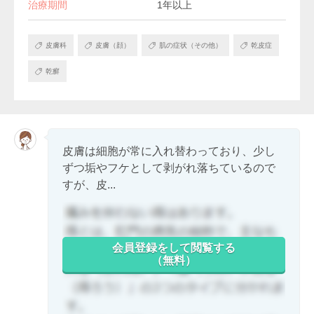
治療期間
1年以上
皮膚科
皮膚（顔）
肌の症状（その他）
乾皮症
乾癬
皮膚は細胞が常に入れ替わっており、少し
ずつ垢やフケとして剥がれ落ちているので
すが、皮...
会員登録をして閲覧する
（無料）