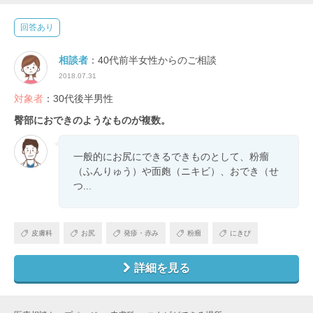
回答あり
相談者
：40代前半女性からのご相談
2018.07.31
対象者
：30代後半男性
臀部におできのようなものが複数。
一般的にお尻にできるできものとして、粉瘤
（ふんりゅう）や面皰（ニキビ）、おでき（せ
つ...
皮膚科
お尻
発疹・赤み
粉瘤
にきび
詳細を見る