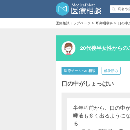
医療相談トップページ
耳鼻咽喉科
口の中
20代後半女性からの
医療チームへの相談
解決済み
口の中がしょっぱい
半年程前から、口の中
唾液も多く出るように
る。