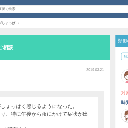
がしょっぱい
類似
ご相談
解
2019.03.21
対
味
がしょっぱく感じるようになった。
なり、特に午後から夜にかけて症状が出