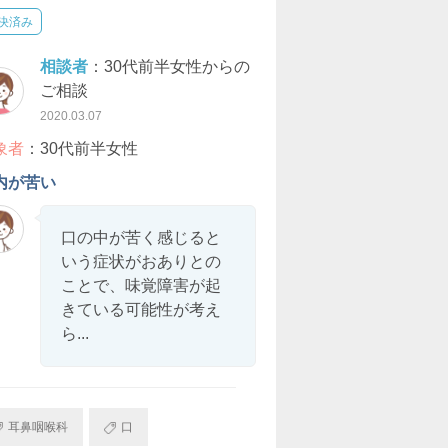
決済み
相談者
：30代前半女性からの
ご相談
2020.03.07
象者
：30代前半女性
内が苦い
口の中が苦く感じると
いう症状がおありとの
ことで、味覚障害が起
きている可能性が考え
ら...
耳鼻咽喉科
口