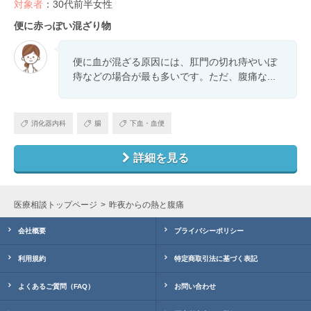
対象者
：30代前半女性
便に赤っぽい混ざり物
便に血が混ざる原因には、肛門の切れ痔やいぼ
痔などの場合が最も多いです。ただ、腹痛な...
消化器内科
腸
下血・血便
詳細を見る
医療相談トップページ
昨夜からの熱と腹痛
会社概要
プライバシーポリシー
利用規約
特定商取引法に基づく表記
よくあるご質問（FAQ）
お問い合わせ