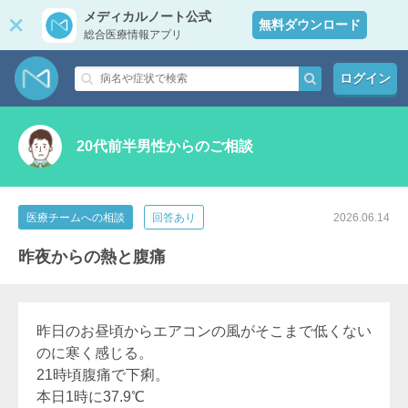
メディカルノート公式
無料ダウンロード
総合医療情報アプリ
ログイン
20代前半男性からのご相談
医療チームへの相談
回答あり
2026.06.14
昨夜からの熱と腹痛
昨日のお昼頃からエアコンの風がそこまで低くない
のに寒く感じる。
21時頃腹痛で下痢。
本日1時に37.9℃