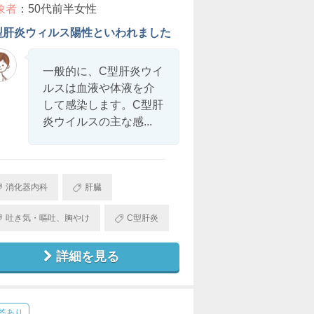
象者
：50代前半女性
型肝炎ウィルス陽性といわれました
一般的に、C型肝炎ウイ
ルスは血液や体液を介
して感染します。C型肝
炎ウイルスの主な感...
消化器内科
肝臓
吐き気・嘔吐、胸やけ
C型肝炎
詳細を見る
答あり