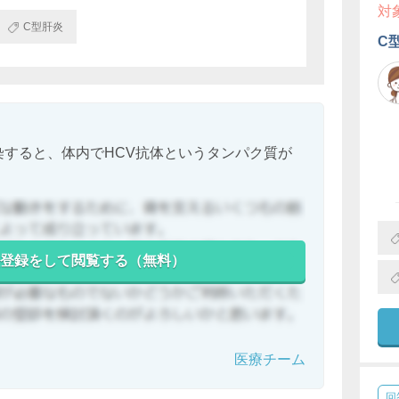
対
C型肝炎
C
染すると、体内でHCV抗体というタンパク質が
登録をして閲覧する（無料）
医療チーム
回