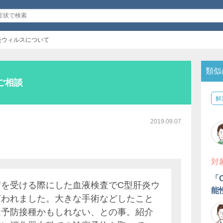
炎ウィルスについて
類似
ご相談
解
2019.09.07
対
「
術を受ける際にした血液検査でC型肝炎ウ
能
言われました。大きな手術などしたこと
は予防接種かもしれない、との事。紹介