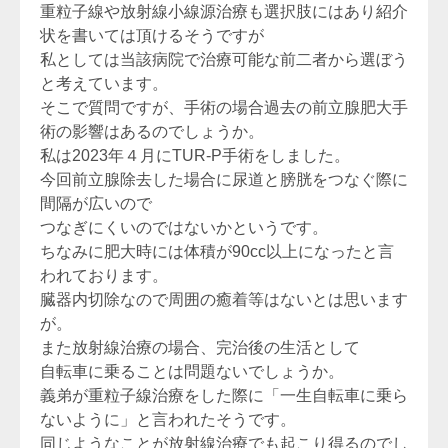
重粒子線や放射線小線源治療も選択肢にはあり紹介
状を書いては頂けるそうですが
私としては当該病院で治療可能な前二者から選ぼう
と考えています。
そこで質問ですが、手術の場合過去の前立腺肥大手
術の影響はあるのでしょうか。
私は2023年４月にTUR-P手術をしました。
今回前立腺除去した場合に尿道と膀胱をつなぐ際に
間隔が広いので
つなぎにくいのではないかというです。
ちなみに肥大時には体積が90cc以上になったと言
われております。
臓器内切除なので周囲の癒着等はないとは思います
が。
また放射線治療の場合、完治後の生活として
自転車に乗ることは問題ないでしょうか。
義弟が重粒子線治療をした際に「一生自転車に乗ら
ないように」と言われたそうです。
同じようなことが放射線治療でも起こり得るのでし