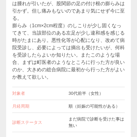
は腫れが引いたが、股関節の足の付け根の膨らみは
引かず。但し痛みもないのであまり気にせず今に至
る。
膨らみ（1cm×2cm程度）のしこりが少し固くなっ
てきて、当該部位のある左足が少し違和感を感じる
時がたまにあり。悪性化等が心配になり、改めて病
院受診し、必要によっては摘出も受けたいが、何科
を受診したらよいか知りたい。またこのような場
合、まずは町医者のようなところに行った方が良い
のか、大きめの総合病院に最初から行った方がよい
か教えて欲しい。
対象者
30代前半（女性）
月経周期
順（妊娠の可能性がある）
まだ病院で診断を受けた事は
診断ステータス
無い