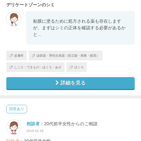
デリケートゾーンのシミ
粘膜に塗るために処方される薬も存在します
が、まずはシミの正体を確認する必要があるか
と...
皮膚科
泌尿器・男性生殖器（前立腺・精巣・陰茎）
しこり・できもの・ほくろ・あざ
ほくろ
詳細を見る
回答あり
相談者
：20代前半女性からのご相談
2018.04.18
対象者
：20代前半女性