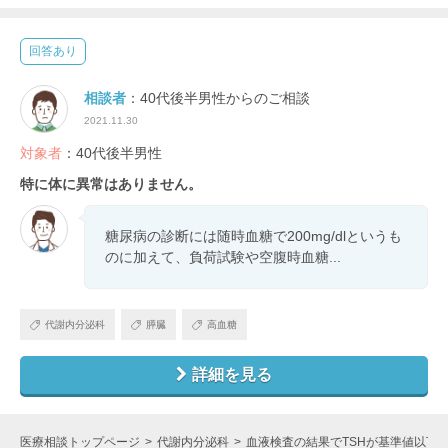
回答あり
相談者
：40代後半男性からのご相談
2021.11.30
対象者
：40代後半男性
特に体に異常はありません。
糖尿病の診断には随時血糖で200mg/dlというも
のに加えて、負荷試験や空腹時血糖...
代謝内分泌科
膵臓
高血糖
詳細を見る
医療相談トップページ
代謝内分泌科
血液検査の結果でTSHが基準値以下