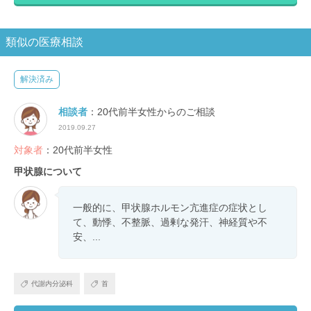
類似の医療相談
解決済み
相談者
：20代前半女性からのご相談
2019.09.27
対象者
：20代前半女性
甲状腺について
一般的に、甲状腺ホルモン亢進症の症状とし
て、動悸、不整脈、過剰な発汗、神経質や不
安、...
代謝内分泌科
首