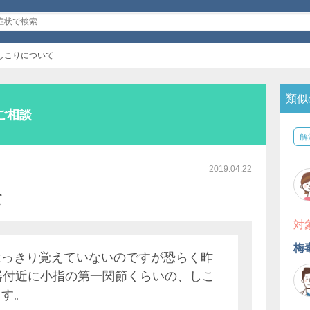
しこりについて
類似
ご相談
解
2019.04.22
て
対
梅
はっきり覚えていないのですが恐らく昨
器付近に小指の第一関節くらいの、しこ
ます。