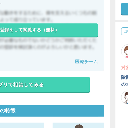
.
登録をして閲覧する（無料）
回
医療チーム
対
陰
の
の特徴