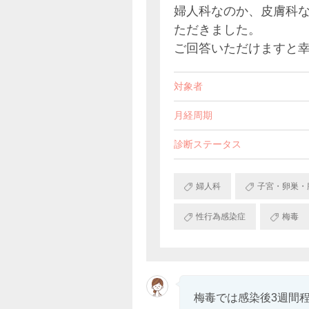
婦人科なのか、皮膚科
ただきました。
ご回答いただけますと
対象者
月経周期
診断ステータス
婦人科
子宮・卵巣・
性行為感染症
梅毒
梅毒では感染後3週間