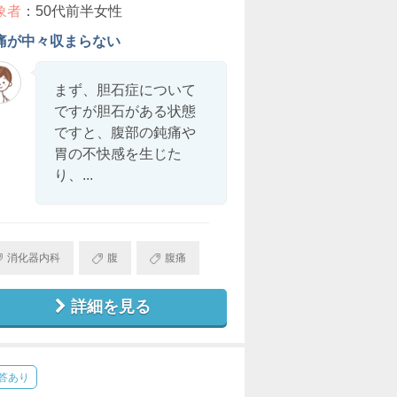
象者
：50代前半女性
痛が中々収まらない
まず、胆石症について
ですが胆石がある状態
ですと、腹部の鈍痛や
胃の不快感を生じた
り、...
消化器内科
腹
腹痛
詳細を見る
答あり