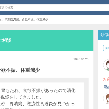
れ、早期腹満感、食欲不振、体重減少
類似
ご相談
回
2020.04.26
食欲不振、体重減少
対
胃
く胃もたれ、食欲不振があったので消化
内視鏡をしてきました。
の跡、胃潰瘍、逆流性食道炎が見つかっ