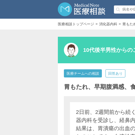
医療相談トップページ
消化器内科
胃もた
10代後半男性からの
医療チームへの相談
回答あり
胃もたれ、早期腹満感、
2日前、2週間前から続
器内科を受診し、経鼻
結果は、胃潰瘍の出血