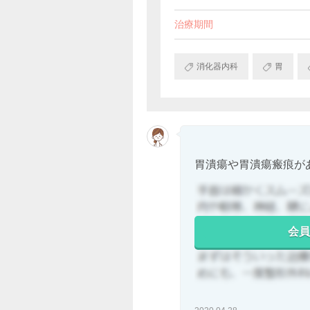
治療期間
消化器内科
胃
胃潰瘍や胃潰瘍瘢痕が
会員