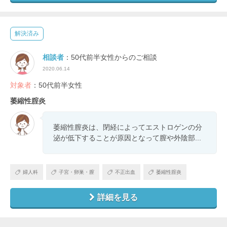
解決済み
相談者
：50代前半女性からのご相談
2020.06.14
対象者
：50代前半女性
萎縮性腟炎
萎縮性膣炎は、閉経によってエストロゲンの分
泌が低下することが原因となって膣や外陰部...
婦人科
子宮・卵巣・膣
不正出血
萎縮性腟炎
詳細を見る