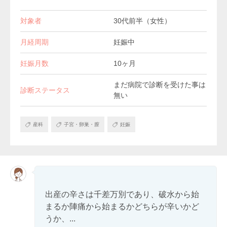
対象者
30代前半（女性）
月経周期
妊娠中
妊娠月数
10ヶ月
まだ病院で診断を受けた事は
診断ステータス
無い
産科
子宮・卵巣・膣
妊娠
出産の辛さは千差万別であり、破水から始
まるか陣痛から始まるかどちらが辛いかど
うか、...