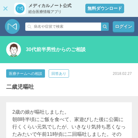
メディカルノート公式
無料ダウンロード
総合医療情報アプリ
ログイン
30代前半男性からのご相談
医療チームへの相談
回答あり
2018.02.27
二歳児嘔吐
2歳の娘が嘔吐しました。
朝8時半頃にご飯を食べて、家遊びした後に公園に
行くくらい元気でしたが、いきなり気持ち悪くなっ
たみたいで午前11時頃に二回嘔吐しました。その