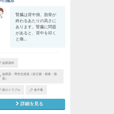
中の痛み
腎臓は背中側、肋骨が
終わるあたりの高さに
あります。腎臓に問題
があると、背中を叩く
と痛...
泌尿器科
泌尿器・男性生殖器（前立腺・精巣・陰
茎）
尿のトラブル
食中毒
詳細を見る