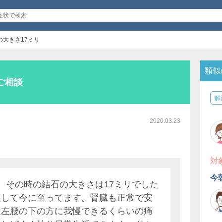
の大きさ17ミリ
類似
ご相談
解
2020.03.23
対
今
、その時の結石の大きさは17ミリでした
置して今に至ってます。腎臓も正常で安
近左腰の下の方に我慢できるくらいの痛