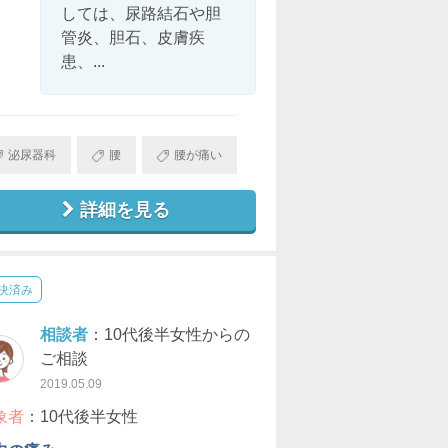
しては、尿路結石や胆
管炎、胆石、皮膚疾
患、...
泌尿器科
腰
腰が痛い
詳細を見る
決済み
相談者
：10代後半女性からの
ご相談
2019.05.09
象者
：10代後半女性