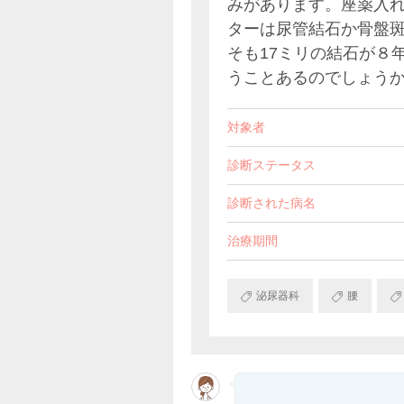
みがあります。座薬入
ターは尿管結石か骨盤
そも17ミリの結石が８
うことあるのでしょう
対象者
診断ステータス
診断された病名
治療期間
泌尿器科
腰