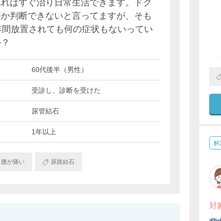
れればすぐ治り日常生活できます。ドク
斑か判断できないと言ってますが、そも
年間放置されても何の症状もないってい
か？
60代後半（男性）
受診し、診断を受けた
尿管結石
1年以上
解
腰が痛い
尿路結石
対