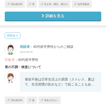
消化器内科
胃
吐き気・嘔吐、胸やけ
急性胃腸炎
詳細を見る
回答あり
相談者
：40代前半男性からのご相談
2019.09.30
対象者
：40代前半男性
胃の不調・検査について
食欲不振は日常生活上の原因（ストレス、夏ば
て、生活習慣の乱れなど）で起こることもあ...
消化器内科
腹
食欲が出ない