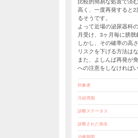
比較的簡易な処置で済む
高く、一度再発すると2度
るそうです。
よって近場の泌尿器科
月受け、3ヶ月毎に膀胱
しかし、その確率の高
リスクを下げる方法は
また、よしんば再発が
への注意をしなければ
対象者
月経周期
診断ステータス
診断された病名
治療期間