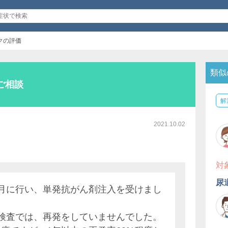
クの評価
類似
ご相談
解
2021.10.02
対
尿
月に行い、単発抗がん剤注入を受けまし
検査では、再発をしていませんでした。