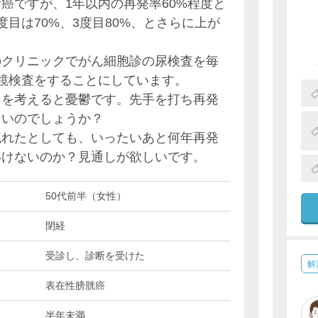
癌ですが、1年以内の再発率60%程度と
目は70%、3度目80%、とさらに上が
のクリニックでがん細胞診の尿検査を毎
鏡検査をすることにしています。
さを考えると憂鬱です。先手を打ち再発
ないのでしょうか？
免れたとしても、いったいあと何年再発
いけないのか？見通しが欲しいです。
50代前半（女性）
閉経
受診し、診断を受けた
解
表在性膀胱癌
半年未満