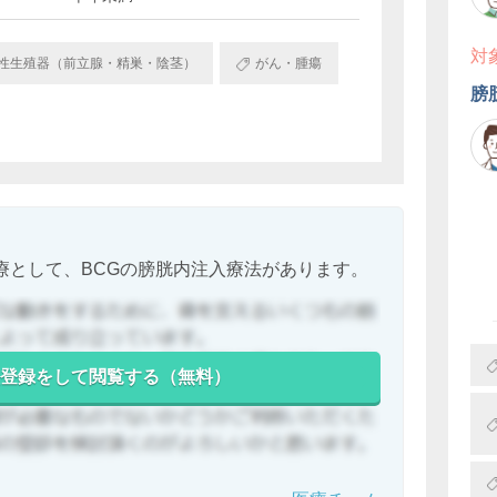
対
性生殖器（前立腺・精巣・陰茎）
がん・腫瘍
膀
療として、BCGの膀胱内注入療法があります。
登録をして閲覧する（無料）