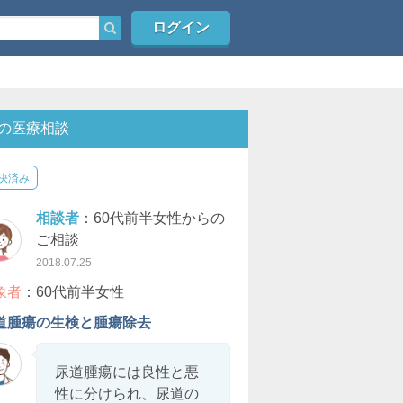
ログイン
の医療相談
決済み
相談者
：60代前半女性からの
ご相談
2018.07.25
象者
：60代前半女性
道腫瘍の生検と腫瘍除去
尿道腫瘍には良性と悪
性に分けられ、尿道の