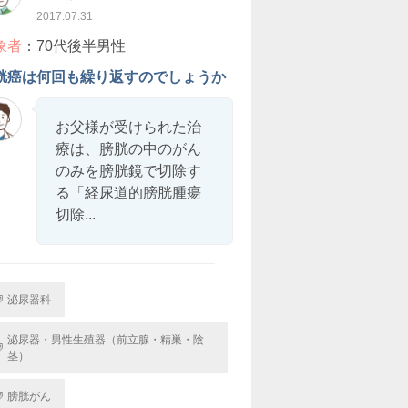
2017.07.31
象者
：70代後半男性
胱癌は何回も繰り返すのでしょうか
お父様が受けられた治
療は、膀胱の中のがん
のみを膀胱鏡で切除す
る「経尿道的膀胱腫瘍
切除...
泌尿器科
泌尿器・男性生殖器（前立腺・精巣・陰
茎）
膀胱がん