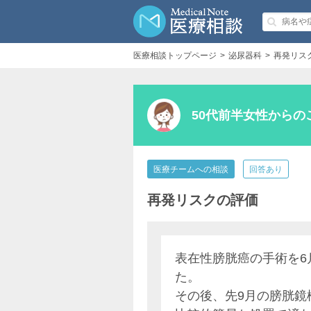
医療相談トップページ
泌尿器科
再発リス
50代前半女性からの
医療チームへの相談
回答あり
再発リスクの評価
表在性膀胱癌の手術を6
た。
その後、先9月の膀胱鏡