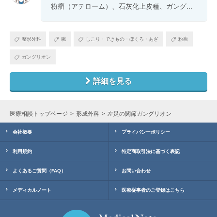
粉瘤（アテローム）、石灰化上皮種、ガング...
整形外科
腕
しこり・できもの・ほくろ・あざ
粉瘤
ガングリオン
詳細を見る
医療相談トップページ
形成外科
左足の関節ガングリオン
会社概要
プライバシーポリシー
利用規約
特定商取引法に基づく表記
よくあるご質問（FAQ）
お問い合わせ
メディカルノート
医療従事者のご登録はこちら