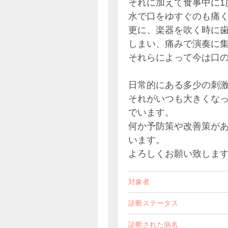
それに加えて食事中に1
水で口をゆすぐのも痛
更に、楽器を吹く時に
しまい、痛みで演奏に
それらによって今は口
日常的にある多少の刺
それがいつも大きくな
でいます。
何か予防策や改善策が
います。
よろしくお願い致しま
対象者
診断ステータス
診断された病名