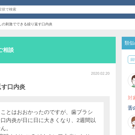
しの刺激でできる繰り返す口内炎
類似
ご相談
回
2020.02.20
返す口内炎
対
舌
ることはおおかったのですが、歯ブラシ
口内炎が日に日に大きくなり、2週間以
せん。