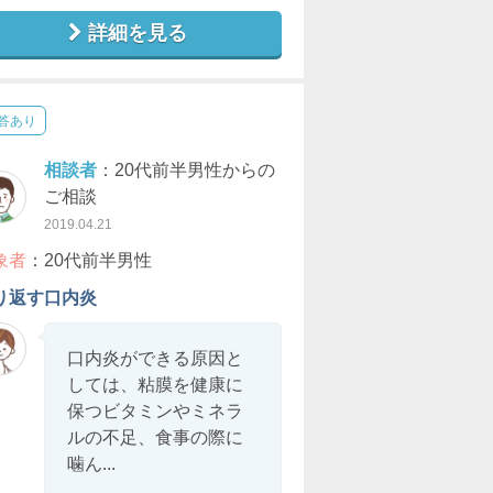
詳細を見る
答あり
相談者
：20代前半男性からの
ご相談
2019.04.21
象者
：20代前半男性
り返す口内炎
口内炎ができる原因と
しては、粘膜を健康に
保つビタミンやミネラ
ルの不足、食事の際に
噛ん...