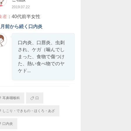
2019.07.22
象者
：40代前半女性
ヶ月前から続く口内炎
口内炎、口唇炎、虫刺
され、ケガ（噛んでし
まった、食物で傷つけ
た、熱い食べ物でのヤ
ケド...
耳鼻咽喉科
口
しこり・できもの・ほくろ・あざ
口内炎