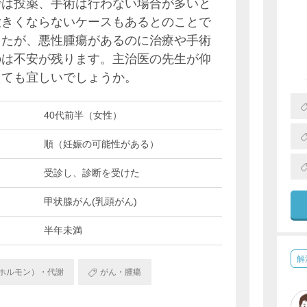
では投薬、手術は行わない場合が多いと
大きくならないケースもあるとのことで
したが、悪性腫瘍があるのに治療や手術
のは不安が残ります。主治医の先生が仰
えても宜しいでしょうか。
40代前半（女性）
順（妊娠の可能性がある）
受診し、診断を受けた
甲状腺がん(乳頭がん)
半年未満
解
ホルモン）・代謝
がん・腫瘍