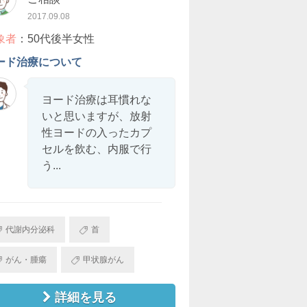
2017.09.08
象者
：50代後半女性
ード治療について
ヨード治療は耳慣れな
いと思いますが、放射
性ヨードの入ったカプ
セルを飲む、内服で行
う...
代謝内分泌科
首
がん・腫瘍
甲状腺がん
詳細を見る