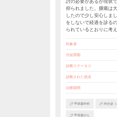
討の必要があるが現状
仰られました。腫瘍は
したので少し安心しま
をしないで経過を診る
られているとおりに考
対象者
月経周期
診断ステータス
診断された病名
治療期間
甲状腺外科
内分泌（
甲状腺がん