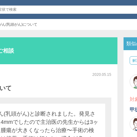
がん(乳頭がん)について
類似
ご相談
解
2020.05.15
ついて
対
甲
ん(乳頭がん)と診断されました。発見さ
4mmでしたので主治医の先生からは3ヶ
、腫瘍が大きくなったら治療〜手術の検