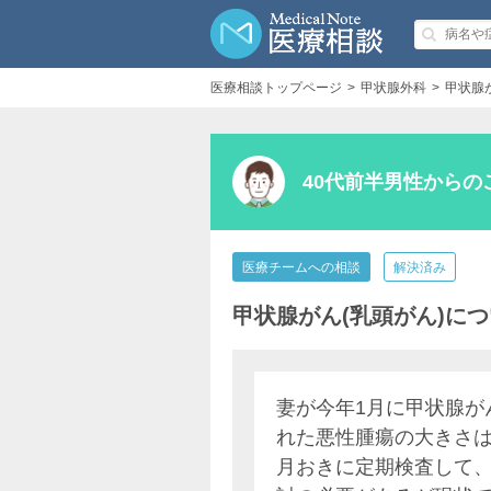
医療相談トップページ
甲状腺外科
甲状腺
40代前半男性からの
医療チームへの相談
解決済み
甲状腺がん(乳頭がん)に
妻が今年1月に甲状腺が
れた悪性腫瘍の大きさは
月おきに定期検査して