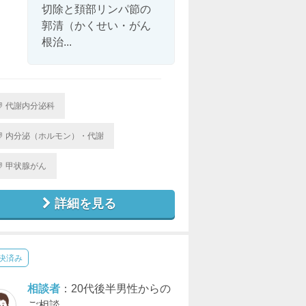
切除と頚部リンパ節の
郭清（かくせい・がん
根治...
代謝内分泌科
内分泌（ホルモン）・代謝
甲状腺がん
詳細を見る
決済み
相談者
：20代後半男性からの
ご相談