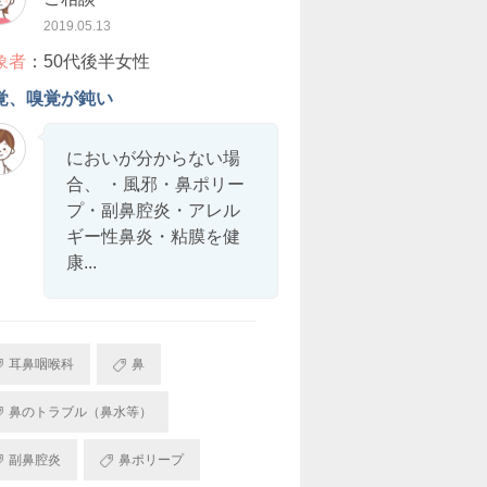
2019.05.13
象者
：50代後半女性
覚、嗅覚が鈍い
においが分からない場
合、 ・風邪・鼻ポリー
プ・副鼻腔炎・アレル
ギー性鼻炎・粘膜を健
康...
耳鼻咽喉科
鼻
鼻のトラブル（鼻水等）
副鼻腔炎
鼻ポリープ