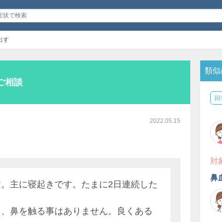
出す
類似
ご相談
回
2022.05.15
対
鼻
。主に寝起きです。たまに2日連続した
り、鼻を触る事はありません。良くある