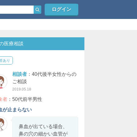
ログイン
の医療相談
答あり
相談者
：40代後半女性からの
ご相談
2019.05.18
象者
：50代前半男性
血が止まらない
鼻血が出ている場合、
鼻の穴の細かい血管が