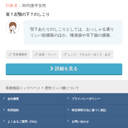
対象者
：30代後半女性
首？左顎の下？のしこり
顎下あたりのしこりとしては、おっしゃる通り
リンパ節腫脹のほか、唾液腺や耳下腺の腫瘍...
耳鼻咽喉科
血液・リンパ
しこり・できもの・ほくろ・あざ
詳細を見る
医療相談トップページ
悪性リンパ腫について
会社概要
プライバシーポリシー
利用規約
特定商取引法に基づく表記
よくあるご質問（FAQ）
お問い合わせ