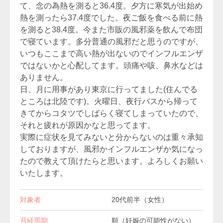
て、念の為熱を測ると36.4度。夕方に寒気が出始め
熱を測ったら37.4度でした。夜ご飯を食べる前に熱
を測ると38.4度。今また市販の風邪薬を飲んで布団
で寝ています。多分普通の風邪だと思うのですが、
いつもここまで高い熱が出ないのでインフルエンザ
ではないかと心配してます。頭痛や咳、鼻水などは
ありません。
日、月に用事があり東京に行ってました(住んでる
ところは北陸です)。火曜日、夜行バスから帰って
きてからコタツでしばらく寝てしまっていたので、
それと疲れが原因かなと思ってます。
実際に症状を見てみないと分からないのは重々承知
しておりますが、風邪かインフルエンザか気になっ
たので教えて頂けたらと思います。よろしくお願い
いたします。
対象者
20代前半（女性）
月経周期
順（妊娠の可能性がない）