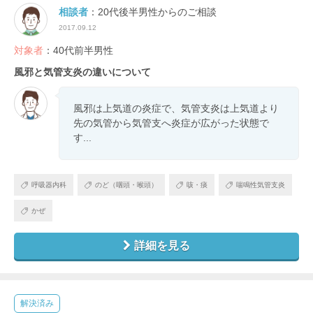
相談者
：20代後半男性からのご相談
2017.09.12
対象者
：40代前半男性
風邪と気管支炎の違いについて
風邪は上気道の炎症で、気管支炎は上気道より
先の気管から気管支へ炎症が広がった状態で
す...
呼吸器内科
のど（咽頭・喉頭）
咳・痰
喘鳴性気管支炎
かぜ
詳細を見る
解決済み