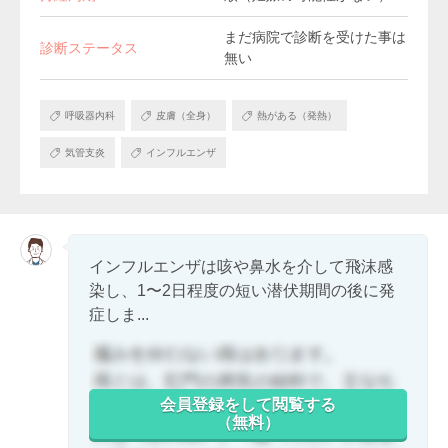
まだ病院で診断を受けた事は
診断ステータス
無い
呼吸器内科
皮膚（全身）
熱がある（発熱）
気管支炎
インフルエンザ
インフルエンザは咳や鼻水を介して飛沫感
染し、1〜2日程度の短い潜伏期間の後に発
症しま...
会員登録をして閲覧する
（無料）