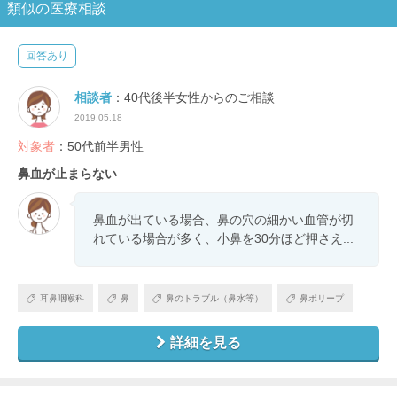
類似の医療相談
回答あり
相談者
：40代後半女性からのご相談
2019.05.18
対象者
：50代前半男性
鼻血が止まらない
鼻血が出ている場合、鼻の穴の細かい血管が切
れている場合が多く、小鼻を30分ほど押さえ...
耳鼻咽喉科
鼻
鼻のトラブル（鼻水等）
鼻ポリープ
詳細を見る