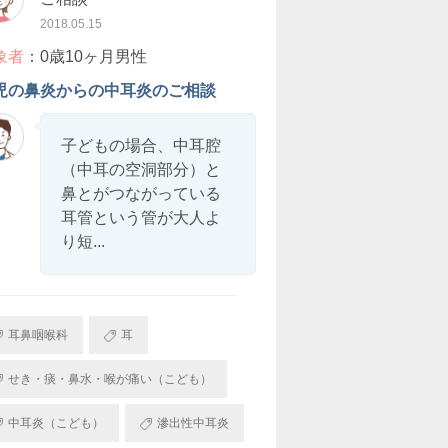
2018.05.15
象者
：0歳10ヶ月男性
児の鼻炎からの中耳炎のご相談
子どもの場合、中耳腔
（中耳の空洞部分）と
鼻とがつながっている
耳管という管が大人よ
り短...
耳鼻咽喉科
耳
せき・痰・鼻水・喉が痛い（こども）
中耳炎（こども）
滲出性中耳炎