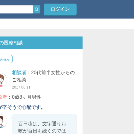
ログイン
の医療相談
決済み
相談者
：20代前半女性からの
ご相談
2017.06.11
象者
：0歳8ヶ月男性
が辛そうで心配です。
百日咳は、文字通りお
咳が百日も続くのでは