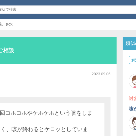
の咳、鼻水
類似
ご相談
解
2023.09.06
対
咳
~2回コホコホやケホケホという咳をしま
なく、咳が終わるとケロッとしていま