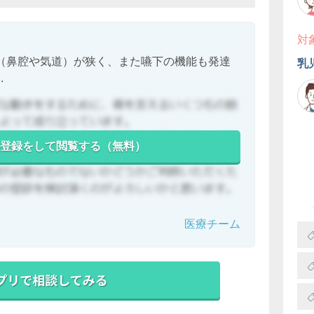
対
（鼻腔や気道）が狭く、また嚥下の機能も発達
乳
.
登録をして閲覧する（無料）
医療チーム