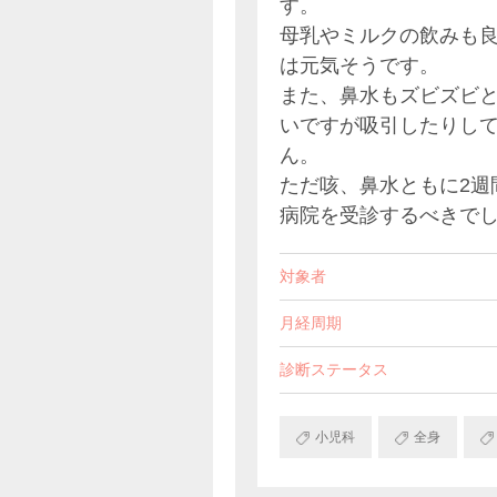
す。
母乳やミルクの飲みも
は元気そうです。
また、鼻水もズビズビ
いですが吸引したりし
ん。
ただ咳、鼻水ともに2週
病院を受診するべきで
対象者
月経周期
診断ステータス
小児科
全身