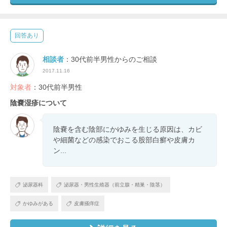
回答あり
相談者
：30代前半男性からのご相談
2017.11.16
対象者
：30代前半男性
陰嚢湿疹について
陰嚢を含む陰部にかゆみを生じる原因は、カビ
や細菌などの感染でおこる股部白癬や皮膚カ
ン...
泌尿器科
泌尿器・男性生殖器（前立腺・精巣・陰茎）
かゆみがある
皮膚掻痒症