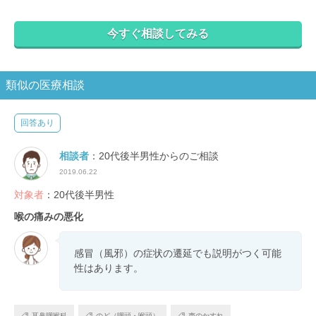
今すぐ相談してみる
類似の医療相談
回答あり
相談者
：20代後半男性からのご相談
2019.06.22
対象者
：20代後半男性
喉の痛みの悪化
感冒（風邪）の症状の遷延でも説明がつく可能
性はあります。
耳鼻咽喉科
のど（咽頭・喉頭）
声のかすれ