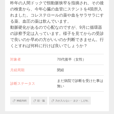
昨年の人間ドックで頸動脈狭窄を指摘され、その後
の検査から、今年心臓の血管にステントを4箇所入
れました。コレステロールの薬や血をサラサラにす
る薬、血圧の薬は飲んでいます。
動脈硬化があるので心配なのですが、9月に循環器
の診察予定は入っています。様子を見てからの受診
で良いのか早めの方がいいのか判断できません。行
くとすれば何科に行けば良いでしょうか？
対象者
70代後半（女性）
月経周期
閉経
まだ病院で診断を受けた事は
診断ステータス
無い
神経内科
頭・脳
力が入らない・まひ・しびれ