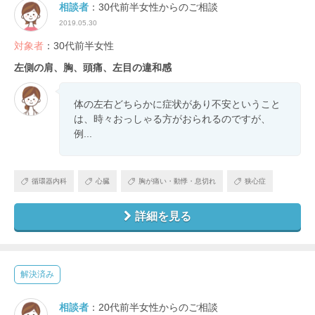
相談者
：30代前半女性からのご相談
2019.05.30
対象者
：30代前半女性
左側の肩、胸、頭痛、左目の違和感
体の左右どちらかに症状があり不安ということ
は、時々おっしゃる方がおられるのですが、
例...
循環器内科
心臓
胸が痛い・動悸・息切れ
狭心症
詳細を見る
解決済み
相談者
：20代前半女性からのご相談