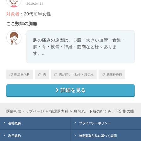
2019.04.14
対象者
：20代前半女性
ここ数年の胸痛
胸の痛みの原因は、心臓・大きい血管・食道・
肺・骨・軟骨・神経・筋肉など様々ありま
す。...
循環器内科
胸
胸が痛い・動悸・息切れ
肋間神経痛
詳細を見る
医療相談トップページ
循環器内科
息切れ、下肢のむくみ、不定期の咳・
会社概要
プライバシーポリシー
利用規約
特定商取引法に基づく表記