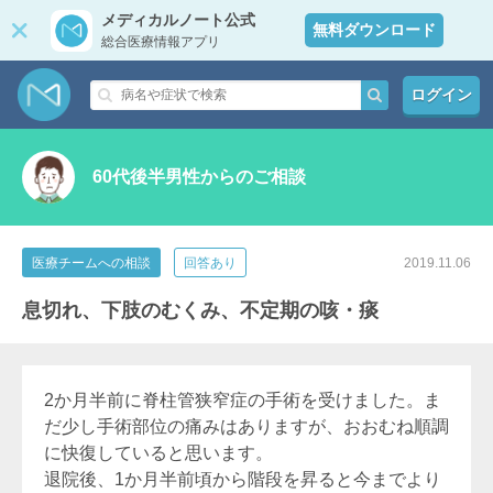
メディカルノート公式
無料ダウンロード
総合医療情報アプリ
ログイン
60代後半男性からのご相談
医療チームへの相談
回答あり
2019.11.06
息切れ、下肢のむくみ、不定期の咳・痰
2か月半前に脊柱管狭窄症の手術を受けました。ま
だ少し手術部位の痛みはありますが、おおむね順調
に快復していると思います。
退院後、1か月半前頃から階段を昇ると今までより