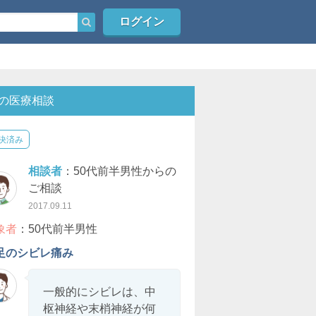
ログイン
の医療相談
決済み
相談者
：50代前半男性からの
ご相談
2017.09.11
象者
：50代前半男性
足のシビレ痛み
一般的にシビレは、中
枢神経や末梢神経が何