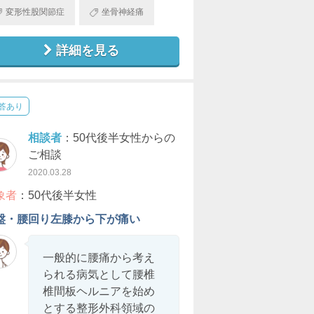
変形性股関節症
坐骨神経痛
詳細を見る
答あり
相談者
：50代後半女性からの
ご相談
2020.03.28
象者
：50代後半女性
盤・腰回り左膝から下が痛い
一般的に腰痛から考え
られる病気として腰椎
椎間板ヘルニアを始め
とする整形外科領域の