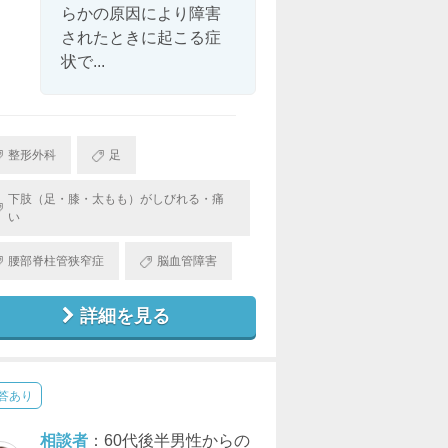
らかの原因により障害
されたときに起こる症
状で...
整形外科
足
下肢（足・膝・太もも）がしびれる・痛
い
腰部脊柱管狭窄症
脳血管障害
詳細を見る
答あり
相談者
：60代後半男性からの