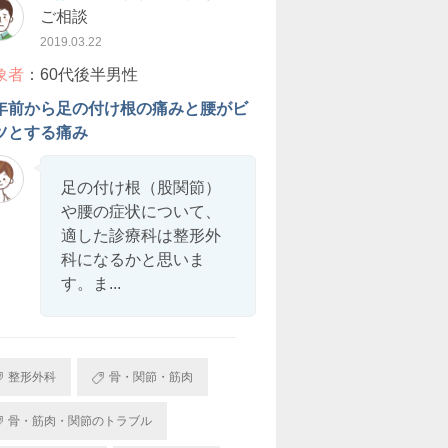
ご相談
2019.03.22
象者
：60代後半男性
年前から足の付け根の痛みと腰がビ
ツとする痛み
足の付け根（股関節）
や腰の症状について、
適した診療科は整形外
科になるかと思いま
す。ま...
整形外科
骨・関節・筋肉
骨・筋肉・関節のトラブル