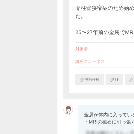
脊柱管狭窄症のため始め
た。
25〜27年前の金属でM
対象者
診断ステータス
整形外科
腰
金属が体内に入ってい
・MRIの磁石に引っ張ら