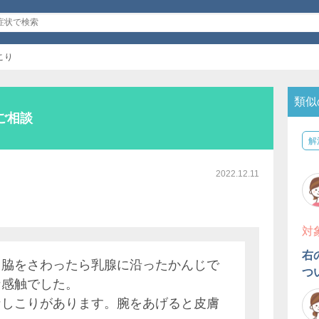
こり
類似
ご相談
解
2022.12.11
対
右
ま脇をさわったら乳腺に沿ったかんじで
つ
な感触でした。
なしこりがあります。腕をあげると皮膚