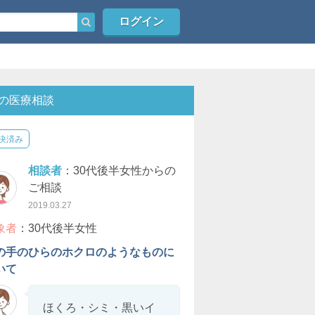
ログイン
の医療相談
決済み
相談者
：30代後半女性からの
ご相談
2019.03.27
象者
：30代後半女性
の手のひらのホクロのようなものに
いて
ほくろ・シミ・黒いイ