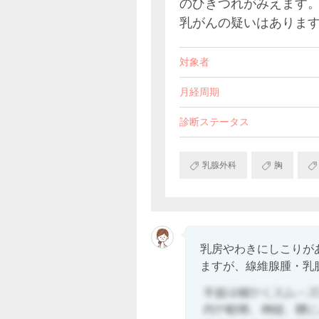
のひきつれがみえます
乳がんの疑いはありま
対象者
月経周期
診断ステータス
乳腺外科
胸
乳房やわきにしこりが
ますが、線維腺腫・乳腺.