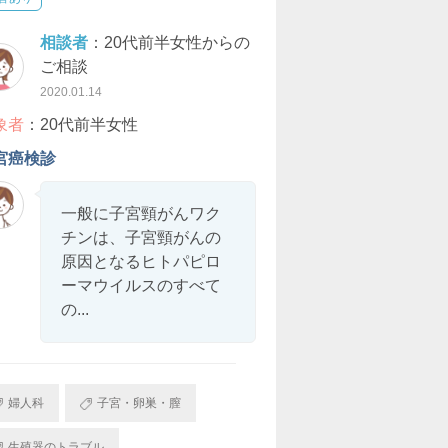
相談者
：20代前半女性からの
ご相談
2020.01.14
象者
：20代前半女性
宮癌検診
一般に子宮頸がんワク
チンは、子宮頸がんの
原因となるヒトパピロ
ーマウイルスのすべて
の...
婦人科
子宮・卵巣・膣
生殖器のトラブル