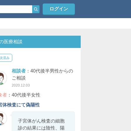
ログイン
の医療相談
決済み
相談者
：40代後半男性からの
ご相談
2020.12.03
象者
：40代後半女性
宮体検査にて偽陽性
子宮体がん検査の細胞
診の結果には陰性、陽