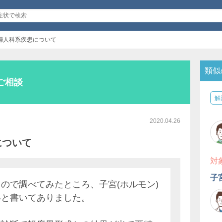
婦人科系疾患について
類似
ご相談
解
2020.04.26
について
対
子
ので調べてみたところ、子宮(ホルモン)
いと書いてありました。