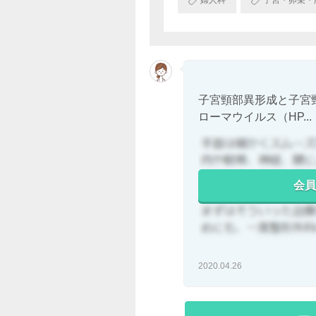
婦人科
子宮・卵巣・
子宮頸部異形成と子宮
ローマウイルス（HP...
会員
2020.04.26