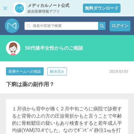
メディカルノート公式
無料ダウンロード
総合医療情報アプリ
ログイン
50代後半女性からのご相談
医療チームへの相談
解決済み
2019.03.03
下痢は薬の副作用？
１月頃から背中が痛く２月中旬ごろに病院で診察す
ると背骨の上の方の圧迫骨折かもと言うことで年齢
的に骨粗鬆症の疑いもあり検査をすると若年成人平
均値(YAM)70.4でした。なのでﾎﾞﾝﾋﾞﾊﾞ静注1㎎を打