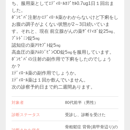
ち、服用薬としてｴﾃﾞｨﾛｰﾙｶﾌﾟｾﾙ0.7ug1日１回出ま
した。
ﾎﾞﾝﾋﾞﾊﾞ注射かｴﾃﾞｨﾛｰﾙ薬かわからないけど下痢をし
お腹の調子がよくない状態が2～3日続いていま
す。それと、現在 前立腺がんの薬ｻﾞｲﾃｨｶﾞ錠25㎎、
ﾌﾟﾚﾄﾞﾆﾝ錠5㎎
認知症の薬ｱﾘｾﾌﾟﾄ錠5㎎
高血圧の薬ｱﾑﾛｼﾞﾋﾟﾝOD錠5㎎を服用しています。
ﾎﾞﾝﾋﾞﾊﾞの注射の副作用で下痢をしたのでしょう
か？
ｴﾃﾞｨﾛｰﾙ薬の副作用でしょうか。
ｴﾃﾞｨﾛｰﾙ薬は１回か飲んでいません。
次の診察予約日まで約二週間あります。
対象者
80代前半（男性）
診断ステータス
受診し、診断を受けた
骨粗鬆症 背骨(肩甲骨辺り)の
診断された病名