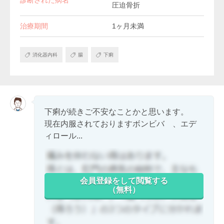
圧迫骨折
治療期間
1ヶ月未満
消化器内科
腸
下痢
下痢が続きご不安なことかと思います。
現在内服されておりますボンビバ 、エデ
ィロール...
会員登録をして閲覧する
（無料）