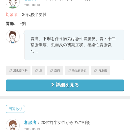
2018.09.18
対象者
：30代後半男性
胃痛、下痢
胃痛、下痢を伴う病気は急性胃腸炎、胃・十二
指腸潰瘍、虫垂炎の初期症状、感染性胃腸炎
な...
消化器内科
腹
腹痛
急性胃腸炎
胃潰瘍
詳細を見る
回答あり
相談者
：20代前半女性からのご相談
2019.05.19