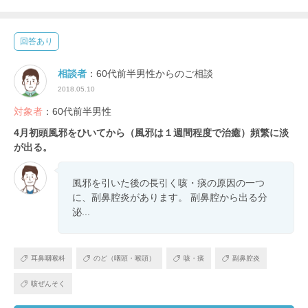
回答あり
相談者
：60代前半男性からのご相談
2018.05.10
対象者
：60代前半男性
4月初頭風邪をひいてから（風邪は１週間程度で治癒）頻繁に淡
が出る。
風邪を引いた後の長引く咳・痰の原因の一つ
に、副鼻腔炎があります。 副鼻腔から出る分
泌...
耳鼻咽喉科
のど（咽頭・喉頭）
咳・痰
副鼻腔炎
咳ぜんそく