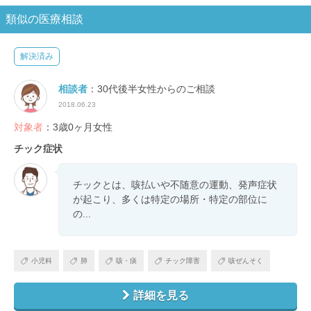
類似の医療相談
解決済み
相談者
：30代後半女性からのご相談
2018.06.23
対象者
：3歳0ヶ月女性
チック症状
チックとは、咳払いや不随意の運動、発声症状
が起こり、多くは特定の場所・特定の部位に
の...
小児科
肺
咳・痰
チック障害
咳ぜんそく
詳細を見る