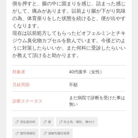
側を押すと、腸の中に固まりを感じ、詰まった感じ
がして、痛みがあります。以前より腸が下がり気味
の為、体育座りをした状態を続けると、便が出やす
くなります。
現在は以前処方してもらったビオフェルミンとチキ
ジウム臭化物カプセルを飲んでいます。今後どのよ
うに対策したらいいか、また何科に受診したらいい
か教えて頂けると助かります。
対象者
40代後半（女性）
月経周期
不順
まだ病院で診断を受けた事は
診断ステータス
無い
消化器内科
腹
吐き気・嘔吐、胸やけ
慢性便秘症
過敏性腸症候群