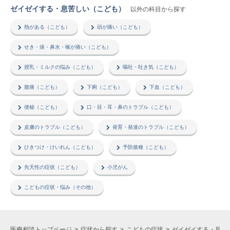
ゼイゼイする・息苦しい（こども）
以外の科目から探す
熱がある（こども）
頭が痛い（こども）
せき・痰・鼻水・喉が痛い（こども）
授乳・ミルクの悩み（こども）
嘔吐・吐き気（こども）
腹痛（こども）
下痢（こども）
下血（こども）
便秘（こども）
口・目・耳・鼻のトラブル（こども）
皮膚のトラブル（こども）
発育・発達のトラブル（こども）
ひきつけ・けいれん（こども）
予防接種（こども）
先天性の症状（こども）
小児がん
こどもの症状・悩み（その他）
医療相談トップページ
症状から探す
こどもの症状
ゼイゼイする・息苦