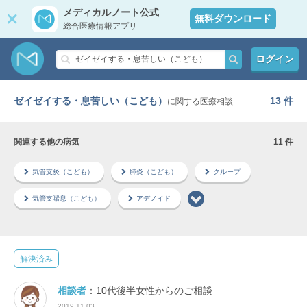
メディカルノート公式
無料ダウンロード
総合医療情報アプリ
ログイン
ゼイゼイする・息苦しい（こども）
13 件
に関する医療相談
関連する他の病気
11 件
気管支炎（こども）
肺炎（こども）
クループ
気管支喘息（こども）
アデノイド
解決済み
相談者
：10代後半女性からのご相談
2019.11.03