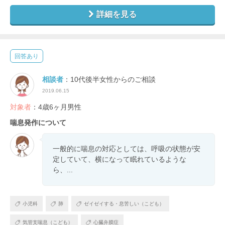
詳細を見る
回答あり
相談者
：10代後半女性からのご相談
2019.06.15
対象者
：4歳6ヶ月男性
喘息発作について
一般的に喘息の対応としては、呼吸の状態が安
定していて、横になって眠れているような
ら、...
小児科
肺
ゼイゼイする・息苦しい（こども）
気管支喘息（こども）
心臓弁膜症