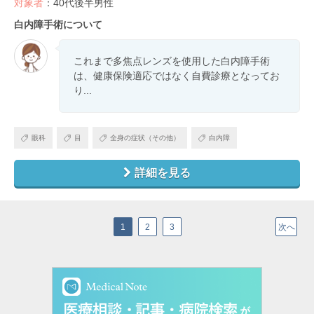
対象者
：40代後半男性
白内障手術について
これまで多焦点レンズを使用した白内障手術
は、健康保険適応ではなく自費診療となってお
り...
眼科
目
全身の症状（その他）
白内障
詳細を見る
1
2
3
次へ