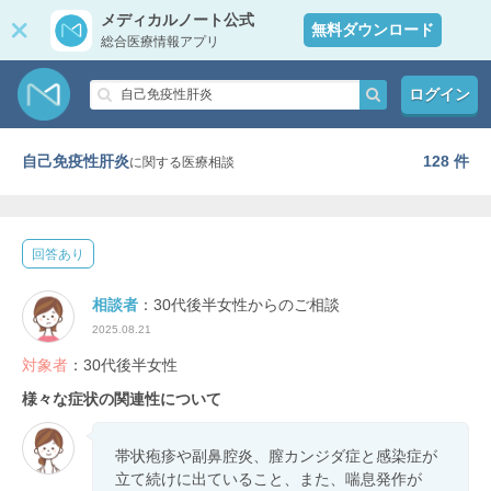
メディカルノート公式
無料ダウンロード
総合医療情報アプリ
ログイン
自己免疫性肝炎
128 件
に関する医療相談
回答あり
相談者
：30代後半女性からのご相談
2025.08.21
対象者
：30代後半女性
様々な症状の関連性について
帯状疱疹や副鼻腔炎、膣カンジダ症と感染症が
立て続けに出ていること、また、喘息発作が