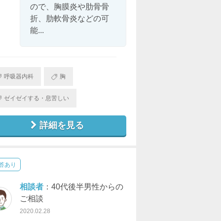
ので、胸膜炎や肋骨骨
折、肋軟骨炎などの可
能...
呼吸器内科
胸
ゼイゼイする・息苦しい
詳細を見る
答あり
相談者
：40代後半男性からの
ご相談
2020.02.28