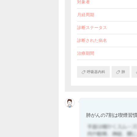
対象者
月経周期
診断ステータス
診断された病名
治療期間
呼吸器内科
肺
肺がんの7割は喫煙習