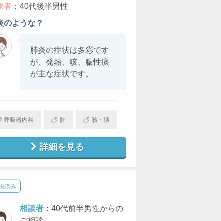
象者
：40代後半男性
炎のような？
肺炎の症状は多彩です
が、発熱、咳、膿性痰
が主な症状です。
呼吸器内科
肺
咳・痰
詳細を見る
決済み
相談者
：40代前半男性からの
ご相談