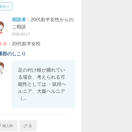
答あり
相談者
：20代前半女性からの
ご相談
2020.04.17
象者
：20代前半女性
蹊部のしこり
足の付け根が腫れてい
る場合、考えられる可
能性としては ・鼠径ヘ
ルニア、大腿ヘルニア
（...
婦人科
足