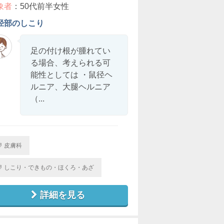
象者
：50代前半女性
径部のしこり
足の付け根が腫れてい
る場合、考えられる可
能性としては ・鼠径ヘ
ルニア、大腿ヘルニア
（...
皮膚科
しこり・できもの・ほくろ・あざ
詳細を見る