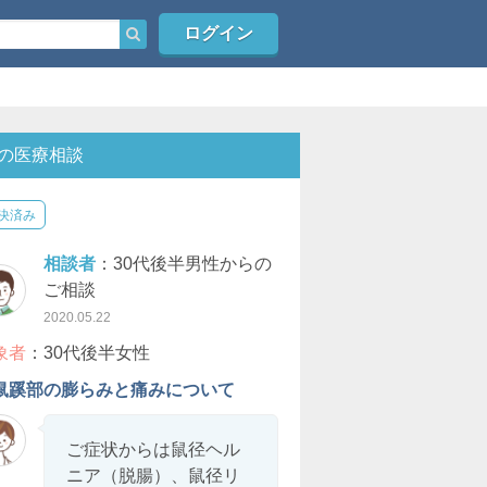
ログイン
の医療相談
決済み
相談者
：30代後半男性からの
ご相談
2020.05.22
象者
：30代後半女性
鼠蹊部の膨らみと痛みについて
ご症状からは鼠径ヘル
ニア（脱腸）、鼠径リ