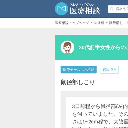
医療相談トップページ
皮膚科
鼠径部しこ
20代前半女性からの
医療チームへの相談
解決済み
鼠径部しこり
3日前程から鼠径部(左
を伺っていました。そ
さは1~2cm程で、大