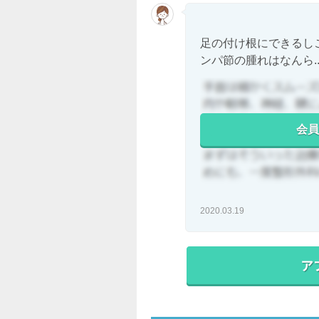
足の付け根にできるし
ンパ節の腫れはなんら..
会員
2020.03.19