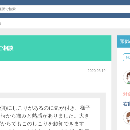
り
類似
ご相談
解
2020.03.19
対
右
内側)にしこりがあるのに気が付き、様子
の時から痛みと熱感がありました。大き
陰唇からでもこのしこりを触知できます。