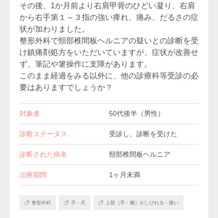
その後、1か月前より右肩甲骨のひどい凝り、右肩
から右手第１～３指の強い痺れ、痛み、だるさの症
状が加わりました。
整形外科で頸部椎間板ヘルニアの疑いとの診断を受
け鎮痛剤処方をいただいていますが、症状が改善せ
ず、筆記や箸操作に支障があります。
このまま経過をみる以外に、他の診療科等受診の必
要はありますでしょうか？
対象者
50代後半（男性）
診断ステータス
受診し、診断を受けた
診断された病名
頸部椎間板ヘルニア
治療期間
1ヶ月未満
整形外科
手・爪
上肢（手・腕）がしびれる・痛い