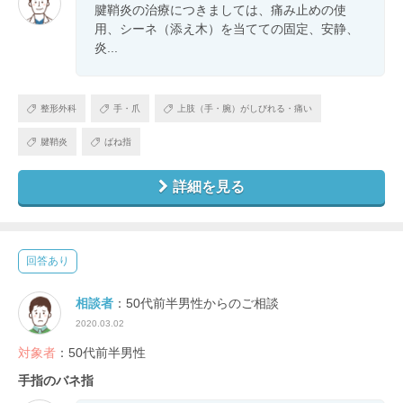
腱鞘炎の治療につきましては、痛み止めの使
用、シーネ（添え木）を当てての固定、安静、
炎...
整形外科
手・爪
上肢（手・腕）がしびれる・痛い
腱鞘炎
ばね指
詳細を見る
回答あり
相談者
：50代前半男性からのご相談
2020.03.02
対象者
：50代前半男性
手指のバネ指