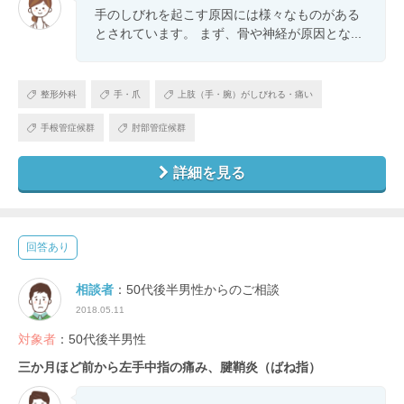
手のしびれを起こす原因には様々なものがある
とされています。 まず、骨や神経が原因とな...
整形外科
手・爪
上肢（手・腕）がしびれる・痛い
手根管症候群
肘部管症候群
詳細を見る
回答あり
相談者
：50代後半男性からのご相談
2018.05.11
対象者
：50代後半男性
三か月ほど前から左手中指の痛み、腱鞘炎（ばね指）