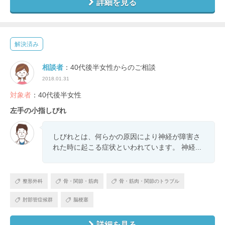
詳細を見る
解決済み
相談者
：40代後半女性からのご相談
2018.01.31
対象者
：40代後半女性
左手の小指しびれ
しびれとは、何らかの原因により神経が障害さ
れた時に起こる症状といわれています。 神経...
整形外科
骨・関節・筋肉
骨・筋肉・関節のトラブル
肘部管症候群
脳梗塞
詳細を見る