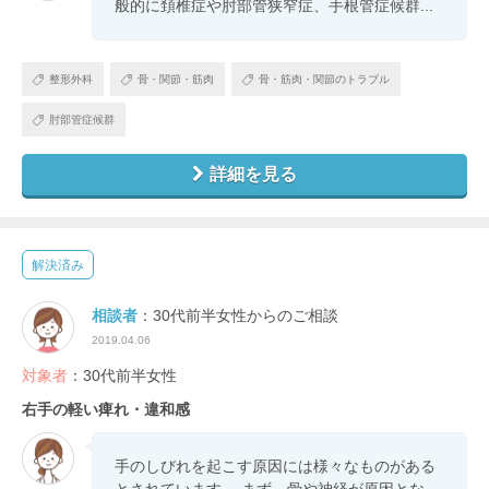
般的に頚椎症や肘部管狭窄症、手根管症候群...
整形外科
骨・関節・筋肉
骨・筋肉・関節のトラブル
肘部管症候群
詳細を見る
解決済み
相談者
：30代前半女性からのご相談
2019.04.06
対象者
：30代前半女性
右手の軽い痺れ・違和感
手のしびれを起こす原因には様々なものがある