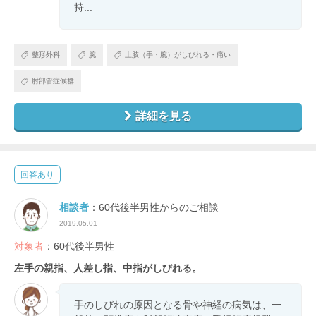
持...
整形外科
腕
上肢（手・腕）がしびれる・痛い
肘部管症候群
詳細を見る
回答あり
相談者
：60代後半男性からのご相談
2019.05.01
対象者
：60代後半男性
左手の親指、人差し指、中指がしびれる。
手のしびれの原因となる骨や神経の病気は、一