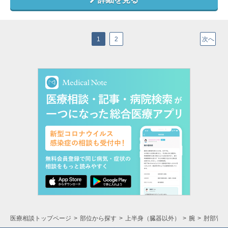
1
2
次へ
医療相談トップページ
部位から探す
上半身（臓器以外）
腕
肘部管症